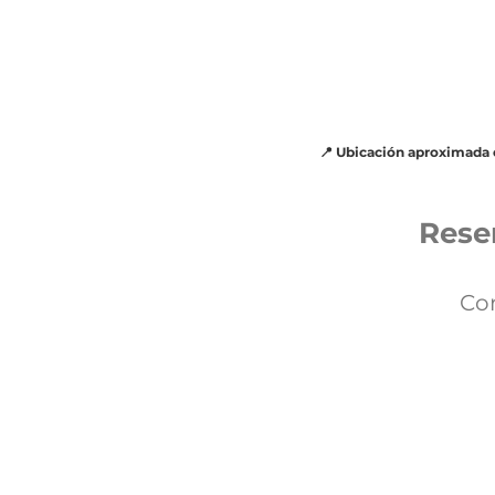
OTROS DATOS DE INTERES

• Distancia a pistas de Formigal: 1
• Distancia centro del pueblo: 750 
• Cuna/Trona, bajo petición, sujeto
• Mascotas no permitidas

• Es neceario depositar una fianza
• Durante toda vuestra estancia el
📍 Ubicación aproximada 
• VUT-HU-25-0158

•ESFCTU00002201200041455000
Rese
Con