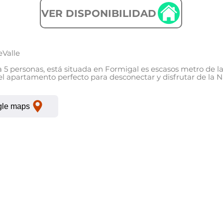
VER DISPONIBILIDAD
alle

 personas, está situada en Formigal es escasos metro de la
 el apartamento perfecto para desconectar y disfrutar de la N
 Invierno, en la mejor compañía.

gle maps
onio 

iduales en litera

za

en el propio edificio

el propio edificio

e cuentan con textil, de baño y cama , y están totalmente eq