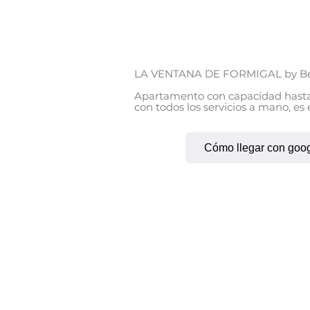
LA VENTANA DE FORMIGAL by BeV
Apartamento con capacidad hasta 5
con todos los servicios a mano, es
Deportes y Actividades de Verano y
DISTRIBUCIÓN

Cómo llegar con goo
• Dormitorio 1: con cama de matrim
• Dormitorio 2: con tres camas indiv
• Salón/comedor con acceso a terra
• Un baño  con una ducha

• Cocina abierta al salón-comedor

OTROS SERVICIOS

• Plaza de parking cubierta situada 
• Trastero guardaesquís situado en 
• Wifi

• Cafetera Nespresso

• Todos los apartamentos de BeVall
vuestras vacaciones
