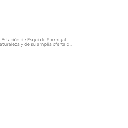
 Estación de Esqui de Formigal 
aturaleza y de su amplia oferta de 
uipados para que disfrutéis de 