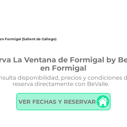
 km y 2 minutos en coche

metros

 a disponibilidad y con coste añadido

 de 400 Euros

 Equipo de BeValle estará a vuestra disposición

en Formigal (Sallent de Gállego)
000000000000VUT-HU-25-01588
rva La Ventana de Formigal by Be
en Formigal
sulta disponibilidad, precios y condiciones 
reserva directamente con BeValle.
VER FECHAS Y RESERVAR