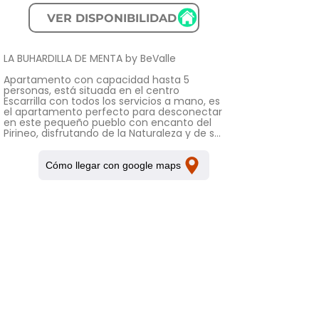
VER DISPONIBILIDAD
LA BUHARDILLA DE MENTA by BeValle

Apartamento con capacidad hasta 5 
personas, está situada en el centro 
Escarrilla con todos los servicios a mano, es 
el apartamento perfecto para desconectar 
en este pequeño pueblo con encanto del 
Pirineo, disfrutando de la Naturaleza y de su 
amplia oferta de Deportes y Actividades de 
Verano y Invierno, en la mejor compañía.

Cómo llegar con google maps
DISTRIBUCIÓN

• Dormitorio 1: con cama de matrimonio, 
baño en suite y TV

• Dormitorio 2: con dos camas individuales

• Cómodo y especialmente acogedor 
Salón-Comedor gracias a sus techos 
abuhardillado, cuenta con sofá-cama

• Cocina abierta al salón-comedor

• Dos Baños los dos con ducha

OTROS SERVICIOS

• Plaza de parking cubierta, situada en el 